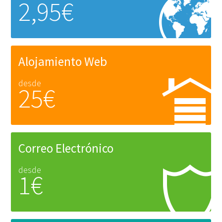
2,95€
Alojamiento Web
desde
25€
Correo Electrónico
desde
1€