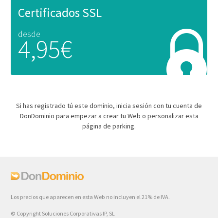
Certificados SSL
desde
4,95€
Si has registrado tú este dominio, inicia sesión con tu cuenta de
DonDominio para empezar a crear tu Web o personalizar esta
página de parking.
Los precios que aparecen en esta Web no incluyen el 21% de IVA.
© Copyright Soluciones Corporativas IP, SL